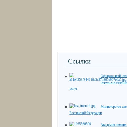
Ссылки
Официальный инте
портал государст
услуг
Министерство спо
Российской Федерации
Академия зимних