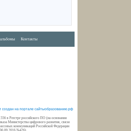
альбомы
Контакты
т создан на портале сайтыобразованию.рф
556 в Реестре российского ПО (на основании
иказа Министерства цифрового развития, связи
массовых коммуникаций Российской Федерации
 06.09.2016 №426)