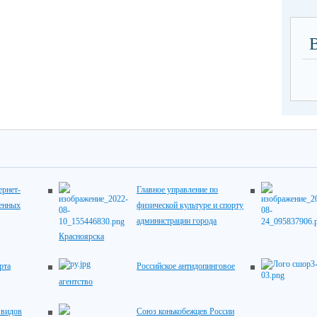
рнет-
Главное управление по
венных
физической культуре и спорту
администрации города
Красноярска
рта
Российское антидопинговое
агентство
 видов
Союз конькобежцев России