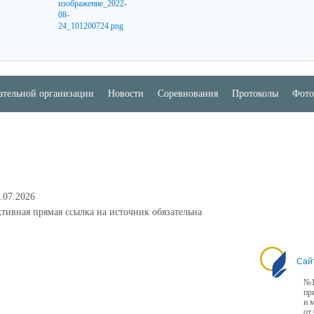
ательной организации
Новости
Соревнования
Протоколы
Фото
.07.2026
тивная прямая ссылка на источник обязательна
Сай
№1
пр
и 
от