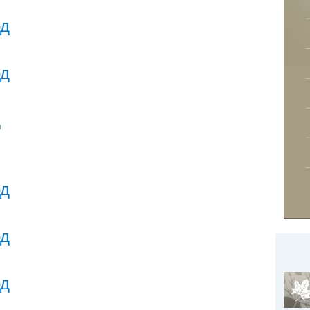
од
од
д
од
од
од